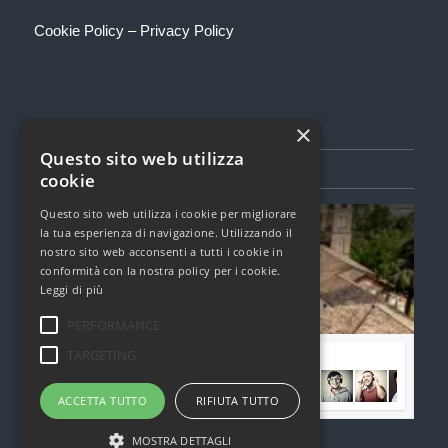
Cookie Policy
–
Privacy Policy
×
Questo sito web utilizza
SEGUICI SU FACEBOOK
cookie
Questo sito web utilizza i cookie per migliorare
Torcualria Book Festival
la tua esperienza di navigazione. Utilizzando il
1,6k Mi Piace
nostro sito web acconsenti a tutti i cookie in
conformità con la nostra policy per i cookie.
Leggi di più
Clicca per caricare il widget di Facebook
PERFORMANCE
TARGETING
Unisciti alla nostra community di Facebook
ACCETTA TUTTO
RIFIUTA TUTTO
MOSTRA DETTAGLI