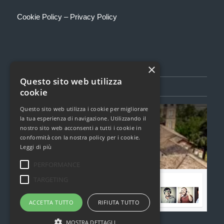
Cookie Policy
–
Privacy Policy
×
Questo sito web utilizza
SEGUICI SU FACEBOOK
cookie
Questo sito web utilizza i cookie per migliorare
Torcualria Book Festival
la tua esperienza di navigazione. Utilizzando il
1,6k Mi Piace
nostro sito web acconsenti a tutti i cookie in
conformità con la nostra policy per i cookie.
Leggi di più
Clicca per caricare il widget di Facebook
PERFORMANCE
TARGETING
Unisciti alla nostra community di Facebook
ACCETTA TUTTO
RIFIUTA TUTTO
MOSTRA DETTAGLI