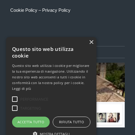
Cookie Policy
–
Privacy Policy
×
Questo sito web utilizza
SEGUICI SU FACEBOOK
cookie
Questo sito web utilizza i cookie per migliorare
Torcualria Book Festival
la tua esperienza di navigazione. Utilizzando il
1,6k Mi Piace
nostro sito web acconsenti a tutti i cookie in
conformità con la nostra policy per i cookie.
Leggi di più
Clicca per caricare il widget di Facebook
PERFORMANCE
TARGETING
Unisciti alla nostra community di Facebook
ACCETTA TUTTO
RIFIUTA TUTTO
MOSTRA DETTAGLI